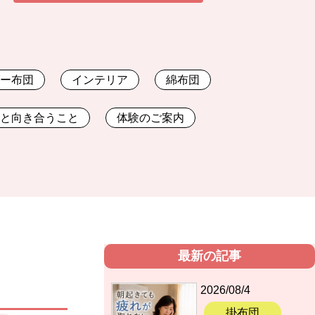
ダー布団
インテリア
綿布団
体と向き合うこと
体験のご案内
最新の記事
2026/08/4
掛布団